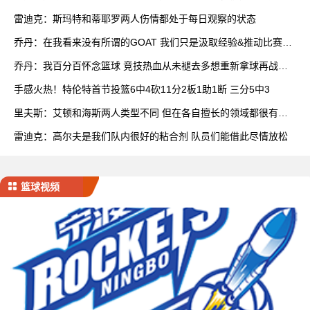
队
雷迪克：斯玛特和蒂耶罗两人伤情都处于每日观察的状态
乔丹：在我看来没有所谓的GOAT 我们只是汲取经验&推动比赛发
展
乔丹：我百分百怀念篮球 竞技热血从未褪去多想重新拿球再战一
场
手感火热！特伦特首节投篮6中4砍11分2板1助1断 三分5中3
里夫斯：艾顿和海斯两人类型不同 但在各自擅长的领域都很有效
率
雷迪克：高尔夫是我们队内很好的粘合剂 队员们能借此尽情放松
篮球视频