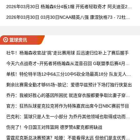
理查德28+6+6
2026年03月30日 杨瀚森6分4板1帽 开拓者轻取奇才 阿夫迪亚20+
7+5 卡马拉23+7
2026年03月30日 03月30日NCAA精英八强 康涅狄格73 - 72杜克
全场集锦
篮球资讯
社牛！杨瀚森收官战“挑”走比赛用球 后迅速归位补上了赛后握手
今天六点战奇才~开拓者将杨瀚森从混音召回 G联盟季后赛4月开
打
单核！特伦特半场12中6&三分10中5砍全场最高18分 队友无人上
双
剩余比赛需全勤才够65场~狼记：爱德华兹预计下场打独行侠复出
乔丹：我被好胜心的基因所困扰 就连穿衣服都要争取比妻子穿得
快
官方：狂热队球星克拉克将作为特殊嘉宾出席今日NBC赛前节目
巴克利：篮球只是人生一小部分 为乔丹其他领域也取得成功而自
豪
伤完了！今日国王对阵篮网 德罗赞&蒙克都将缺战
雷霆尼克斯总决赛预演？哈滕：不能看得太远 但他们是支优秀球