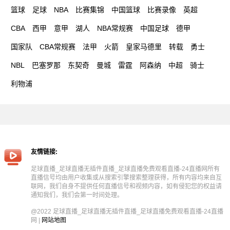
篮球
足球
NBA
比赛集锦
中国篮球
比赛录像
英超
CBA
西甲
意甲
湖人
NBA常规赛
中国足球
德甲
国家队
CBA常规赛
法甲
火箭
皇家马德里
转载
勇士
NBL
巴塞罗那
东契奇
曼城
雷霆
阿森纳
中超
骑士
利物浦
友情链接:
足球直播_足球直播无插件直播_足球直播免费观看直播-24直播网所有
直播信号均由用户收集或从搜索引擎搜索整理获得，所有内容均来自互
联网，我们自身不提供任何直播信号和视频内容，如有侵犯您的权益请
通知我们，我们会第一时间处理。
@2022 足球直播_足球直播无插件直播_足球直播免费观看直播-24直播
网 |
网站地图