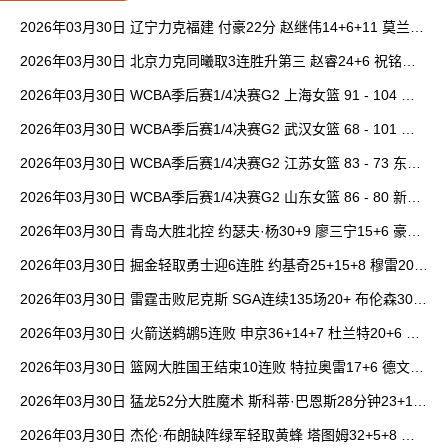
2026年03月30日 辽宁力克福建 付豪22分 赵继伟14+6+11 莫兰德
20+15 邹阳18+5
2026年03月30日 北京力克同曦取3连胜升第三 赵睿24+6 祝铭震1
9分 郭昊文缺阵
2026年03月30日 WCBA季后赛1/4决赛G2 上海女篮 91 - 104 四
川女篮 全场集锦
2026年03月30日 WCBA季后赛1/4决赛G2 武汉女篮 68 - 101 山
西女篮 全场集锦
2026年03月30日 WCBA季后赛1/4决赛G2 江苏女篮 83 - 73 东莞
女篮 全场集锦
2026年03月30日 WCBA季后赛1/4决赛G2 山东女篮 86 - 80 新疆
女篮 全场集锦
2026年03月30日 青岛大胜北控 约瑟夫·杨30+9 廖三宁15+6 豪斯
14中1
2026年03月30日 掘金轻取勇士迎6连胜 约基奇25+15+8 穆雷20+
6+7 波津23分
2026年03月30日 雷霆击败尼克斯 SGA连续135场20+ 布伦森30分
唐斯15+18
2026年03月30日 火箭送鹈鹕5连败 申京36+14+7 杜兰特20+6 锡
安18分
2026年03月30日 篮网大胜国王结束10连败 特拉奥雷17+6 德文·
卡特20+8
2026年03月30日 猛龙52分大胜魔术 斯科蒂·巴恩斯28分钟23+15
班凯罗14中3
2026年03月30日 杰伦·布朗缺阵绿军轻取黄蜂 塔图姆32+5+8 普