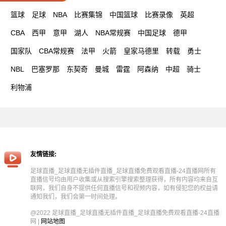
篮球
足球
NBA
比赛集锦
中国篮球
比赛录像
英超
CBA
西甲
意甲
湖人
NBA常规赛
中国足球
德甲
国家队
CBA常规赛
法甲
火箭
皇家马德里
转载
勇士
NBL
巴塞罗那
东契奇
曼城
雷霆
阿森纳
中超
骑士
利物浦
友情链接:
足球直播_足球直播无插件直播_足球直播免费观看直播-24直播网所有
直播信号均由用户收集或从搜索引擎搜索整理获得，所有内容均来自互
联网，我们自身不提供任何直播信号和视频内容，如有侵犯您的权益请
通知我们，我们会第一时间处理。
@2022 足球直播_足球直播无插件直播_足球直播免费观看直播-24直播
网 |
网站地图