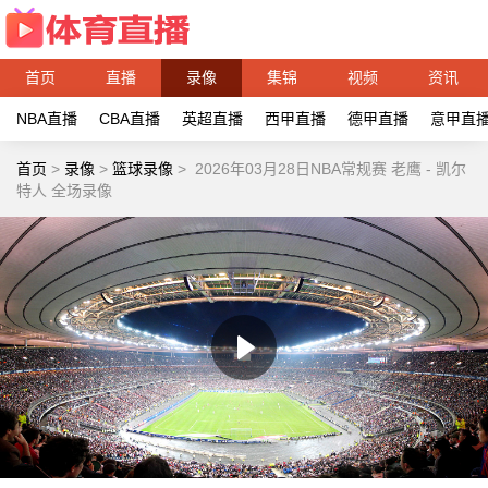
首页
直播
录像
集锦
视频
资讯
NBA直播
CBA直播
英超直播
西甲直播
德甲直播
意甲直
首页
>
录像
>
篮球录像
>
2026年03月28日NBA常规赛 老鹰 - 凯尔
特人 全场录像