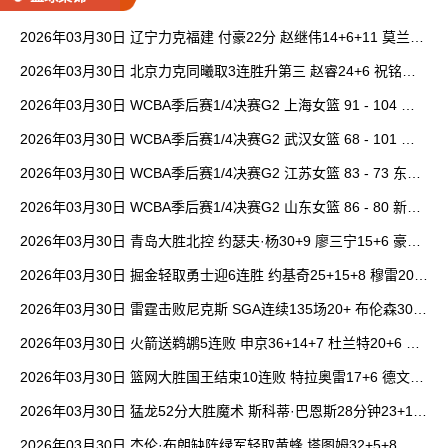
2026年03月30日 辽宁力克福建 付豪22分 赵继伟14+6+11 莫兰德
20+15 邹阳18+5
2026年03月30日 北京力克同曦取3连胜升第三 赵睿24+6 祝铭震1
9分 郭昊文缺阵
2026年03月30日 WCBA季后赛1/4决赛G2 上海女篮 91 - 104 四
川女篮 全场集锦
2026年03月30日 WCBA季后赛1/4决赛G2 武汉女篮 68 - 101 山
西女篮 全场集锦
2026年03月30日 WCBA季后赛1/4决赛G2 江苏女篮 83 - 73 东莞
女篮 全场集锦
2026年03月30日 WCBA季后赛1/4决赛G2 山东女篮 86 - 80 新疆
女篮 全场集锦
2026年03月30日 青岛大胜北控 约瑟夫·杨30+9 廖三宁15+6 豪斯
14中1
2026年03月30日 掘金轻取勇士迎6连胜 约基奇25+15+8 穆雷20+
6+7 波津23分
2026年03月30日 雷霆击败尼克斯 SGA连续135场20+ 布伦森30分
唐斯15+18
2026年03月30日 火箭送鹈鹕5连败 申京36+14+7 杜兰特20+6 锡
安18分
2026年03月30日 篮网大胜国王结束10连败 特拉奥雷17+6 德文·
卡特20+8
2026年03月30日 猛龙52分大胜魔术 斯科蒂·巴恩斯28分钟23+15
班凯罗14中3
2026年03月30日 杰伦·布朗缺阵绿军轻取黄蜂 塔图姆32+5+8 普