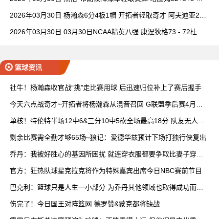
理查德28+6+6
2026年03月30日 杨瀚森6分4板1帽 开拓者轻取奇才 阿夫迪亚20+
7+5 卡马拉23+7
2026年03月30日 03月30日NCAA精英八强 康涅狄格73 - 72杜克
全场集锦
篮球资讯
社牛！杨瀚森收官战“挑”走比赛用球 后迅速归位补上了赛后握手
今天六点战奇才~开拓者将杨瀚森从混音召回 G联盟季后赛4月开
打
单核！特伦特半场12中6&三分10中5砍全场最高18分 队友无人上
双
剩余比赛需全勤才够65场~狼记：爱德华兹预计下场打独行侠复出
乔丹：我被好胜心的基因所困扰 就连穿衣服都要争取比妻子穿得
快
官方：狂热队球星克拉克将作为特殊嘉宾出席今日NBC赛前节目
巴克利：篮球只是人生一小部分 为乔丹其他领域也取得成功而自
豪
伤完了！今日国王对阵篮网 德罗赞&蒙克都将缺战