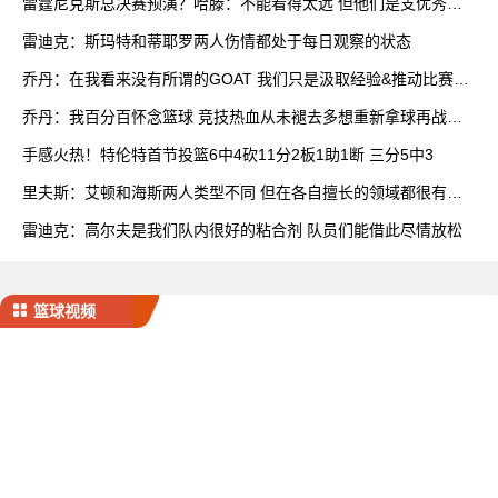
雷霆尼克斯总决赛预演？哈滕：不能看得太远 但他们是支优秀球
队
雷迪克：斯玛特和蒂耶罗两人伤情都处于每日观察的状态
乔丹：在我看来没有所谓的GOAT 我们只是汲取经验&推动比赛发
展
乔丹：我百分百怀念篮球 竞技热血从未褪去多想重新拿球再战一
场
手感火热！特伦特首节投篮6中4砍11分2板1助1断 三分5中3
里夫斯：艾顿和海斯两人类型不同 但在各自擅长的领域都很有效
率
雷迪克：高尔夫是我们队内很好的粘合剂 队员们能借此尽情放松
篮球视频