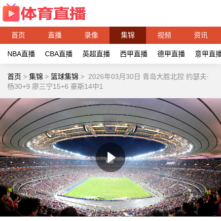
首页
直播
录像
集锦
视频
资讯
NBA直播
CBA直播
英超直播
西甲直播
德甲直播
意甲直
首页
>
集锦
>
篮球集锦
>
2026年03月30日 青岛大胜北控 约瑟夫·
杨30+9 廖三宁15+6 豪斯14中1