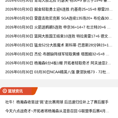
2026年03月30日 青岛大胜北控 约瑟夫·杨30+9 廖三宁15+6 豪斯
14中1
2026年03月30日 掘金轻取勇士迎6连胜 约基奇25+15+8 穆雷20+
6+7 波津23分
2026年03月30日 雷霆击败尼克斯 SGA连续135场20+ 布伦森30分
唐斯15+18
2026年03月30日 火箭送鹈鹕5连败 申京36+14+7 杜兰特20+6 锡
安18分
2026年03月30日 篮网大胜国王结束10连败 特拉奥雷17+6 德文·
卡特20+8
2026年03月30日 猛龙52分大胜魔术 斯科蒂·巴恩斯28分钟23+15
班凯罗14中3
2026年03月30日 杰伦·布朗缺阵绿军轻取黄蜂 塔图姆32+5+8 普
理查德28+6+6
2026年03月30日 杨瀚森6分4板1帽 开拓者轻取奇才 阿夫迪亚20+
7+5 卡马拉23+7
2026年03月30日 03月30日NCAA精英八强 康涅狄格73 - 72杜克
全场集锦
篮球资讯
社牛！杨瀚森收官战“挑”走比赛用球 后迅速归位补上了赛后握手
今天六点战奇才~开拓者将杨瀚森从混音召回 G联盟季后赛4月开
打