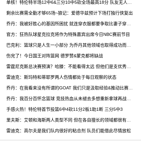
单核！特伦特半场12中6&三分10中5砍全场最高18分 队友无人上
双
剩余比赛需全勤才够65场~狼记：爱德华兹预计下场打独行侠复出
乔丹：我被好胜心的基因所困扰 就连穿衣服都要争取比妻子穿得
快
官方：狂热队球星克拉克将作为特殊嘉宾出席今日NBC赛前节目
巴克利：篮球只是人生一小部分 为乔丹其他领域也取得成功而自
豪
伤完了！今日国王对阵篮网 德罗赞&蒙克都将缺战
雷霆尼克斯总决赛预演？哈滕：不能看得太远 但他们是支优秀球
队
雷迪克：斯玛特和蒂耶罗两人伤情都处于每日观察的状态
乔丹：在我看来没有所谓的GOAT 我们只是汲取经验&推动比赛发
展
乔丹：我百分百怀念篮球 竞技热血从未褪去多想重新拿球再战一
场
手感火热！特伦特首节投篮6中4砍11分2板1助1断 三分5中3
里夫斯：艾顿和海斯两人类型不同 但在各自擅长的领域都很有效
率
雷迪克：高尔夫是我们队内很好的粘合剂 队员们能借此尽情放松